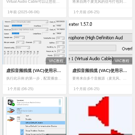
Virtual Audio Cable可以让您在电脑上操控声音输出设备的波进、波出、采样率、每样本比特数及频道配置等等，自由自在地控制声音讯号，并能通过改变具体的数值，精准调节混音效果，获得更优质的听…
将来自两个麦克风的信号打包到单个音频流的左右声道中：在VAC 控制面板中，选择一条虚拟电缆，并将其格式范围配置为接受立体声（双声道）信号流。确保“启用声道混合 ”复选框未选中，并且“声道混合”处于“关…
1年前
(2025-06-06)
1个月前
(06-25)
VAC教程
VAC教程
虚拟音频线缆 (VAC)使用示例：在多个设备之间共享声音
虚拟音频线缆 (VAC)使用示例：混合来自多个设备的声音
执行此示例 的第一步，配置播放应用程序（浏览器、播放器等）向虚拟电缆 1 播放声音。启动第一个音频中继器实例，将声音从虚拟电缆 1 复制到第一个设备。无需配置录音应用程序，而是启动第二个音频中继器实例…
要将来自多个音频源（麦克风、线路输入、其他虚拟设备等）的信号合并，请执行以下步骤：配置录制/监控应用程序，使其使用所选虚拟电缆（在本例中为 1）的录制端作为输入。将每个需要混音的录音端点 的声音信号转…
1个月前
(06-25)
1个月前
(06-25)