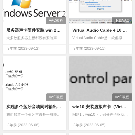
VAC教程
下载VAC
服务器声卡硬件安装,win 2008虚拟声卡的配置
Virtual Audio Cable 4.10 64位32位通用破解版 无提示音
大多数服务器主板都没有安装声卡，但是如果你的服务器应用中需要有声卡的支持，是否就没辙了？最近在做个项目，需要有语音合成的功能，自然就想到用Windows的TTS(Text To Speech)语音引擎…
Virtual Audio Cable是一款虚拟声卡软件，可以在软件上配置音频输出参数，以后就可以将其作为默认的音频输出设备，让用户可以提升声音质量，通过软件技术帮助用户优化电脑声音效果，让用户通…
3年前
(2023-09-12)
3年前
(2023-09-11)
VAC教程
VAC教程
实现多个蓝牙音响同时输出电脑声音的方法
win10 安装虚拟声卡（Virtual Audio Cable）与设置。及蓝牙耳机音量调节问题
我们知道一个蓝牙主设备一般能够连接7个左右从设备，但只能连接一个不同类型的从设备（例如蓝牙耳机、蓝牙见键盘、蓝牙鼠标）使用。如何让电脑同时链接多个蓝牙音响同时发声？这个问题很多小伙伴或许都遇到过。我家…
问题1，win10下，部分声卡驱动 去除了混音功能，导致软件无法在系统内部录音。win+Alt-+R 调出的系统录屏工具，无法录取软件输出的声音。这里需要安装 Virtual Audio Cable&…
3年前
(2023-06-08)
3年前
(2023-06-05)