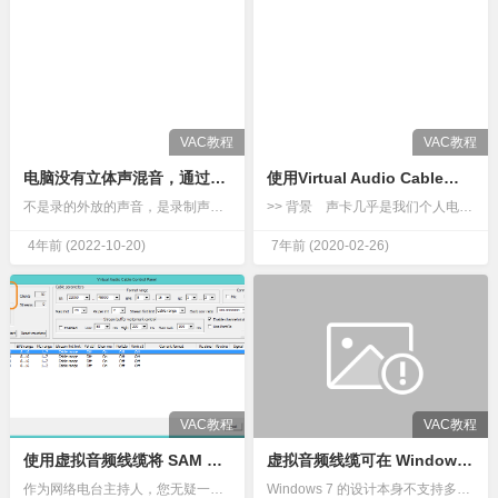
VAC教程
VAC教程
电脑没有立体声混音，通过虚拟声卡实现内录
使用Virtual Audio Cable虚拟声卡搞定混音内录
不是录的外放的声音，是录制声卡内部的声音。没有杂音的。一.安装虚拟声卡驱动虚拟声卡驱动（Virtual Audio Cable）Virtual Audio Cable下载-虚拟声卡驱动（Virtual…
>> 背景 声卡几乎是我们个人电脑上的标配，它能够实现模拟信号（Analog，即物理声波）和数字信号（Digital，即以二进制形式存储的音频文件）之间…
4年前
(2022-10-20)
7年前
(2020-02-26)
VAC教程
VAC教程
使用虚拟音频线缆将 SAM Broadcaster 与 Skype 集成
虚拟音频线缆可在 Windows 7 中实现多个音频输出
作为网络电台主持人，您无疑一直在努力寻找提升电台运营效率的方法。我们经常收到 SAM Broadcaster 软件用户的咨询，询问是否可以在同一节目中启用多位主持人，或者是否可以接听听众来电并邀请远程…
Windows 7 的设计本身不支持多音频输出，这正是许多 Windows 7 用户不满的地方。有些人可能希望同时通过扬声器和耳机播放声音，但这无法实现。插入耳机后，Windows 7 会自动识别并将…