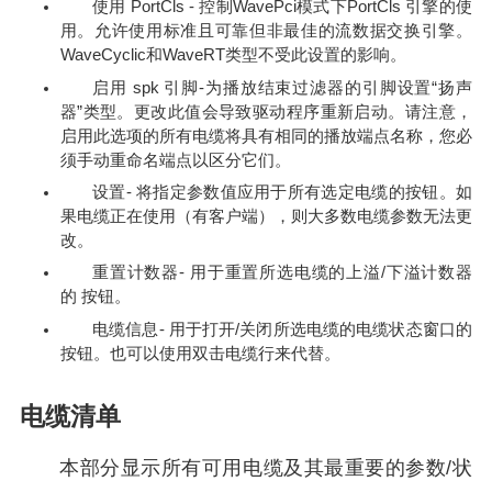
使用 PortCls - 控制WavePci模式下PortCls 引擎的使
用。允许使用标准且可靠但非最佳的流数据交换引擎。
WaveCyclic和WaveRT类型不受此设置的影响。
启用 spk 引脚-为播放结束过滤器的引脚设置“扬声
器”类型。更改此值会导致驱动程序重新启动。请注意，
启用此选项的所有电缆将具有相同的播放端点名称，您必
须手动重命名端点以区分它们。
设置- 将指定参数值应用于所有选定电缆的按钮。如
果电缆正在使用（有客户端），则大多数电缆参数无法更
改。
重置计数器- 用于重置所选电缆的上溢/下溢计数器
的 按钮。
电缆信息- 用于打开/关闭所选电缆的电缆状态窗口的
按钮。也可以使用双击电缆行来代替。
电缆清单
本部分显示所有可用电缆及其最重要的参数/状