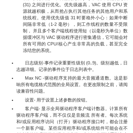
(31) 之间进行优化。优先级越高，VAC 使用 CPU 资
源就越积极，从而抢占执行其他任务的其他用户和系
统线程。使用优先级值 31 时要格外小心：如果中断
间隔非常低（1-2 毫秒），则工作线程的数量不受限
制， 并且多个客户端线程使用短（以毫秒为单位）数
据缓冲区与 VAC 驱动程序进行密集通信，它可能会对
所有可用的 CPU/核心产生非常高的负载，甚至完全
冻结您的系统。
日志级别-事件记录重要性级别 (0..9)。级别越低，日
志越详细。记录的事件位于日志列表中。
Max NC -驱动程序支持的最大音频通道数。这是影
响所有电缆格式范围的全局设置。在更改限制之前，请阅
读兼容性问题。
设置- 用于设置上述参数的按钮。
客户端- 显示全局驱动程序客户端计数器。计算所有
驱动程序客户端，而不仅仅是音频流 所有者。每次系统
和/或应用程序访问（打开）驱动程序接口时，都会注册
一个新客户端。某些应用程序和/或系统组件可能会在不