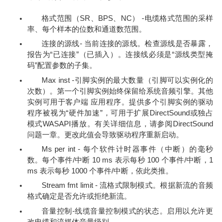
格式范围（SR、BPS、NC） -电缆格式范围的采样
率、每个样本的位数和通道数范围。
连接的源线- 当前连接的源线。检查源线是否暴露，
报告为“已连接”（已插入）。连接线必须是“源线类型掩
码”配置参数的子集。
Max inst -引脚实例的最大数量（引脚可以实例化的
次数）。第一个引脚实例始终保留给系统音频引擎。其他
实例可用于客户端 应用程序。提供多个引脚实例的驱动
程序被视为“硬件加速”，可用于扩展DirectSound或独占
模式WASAPI播放。有关详细信息，请参阅DirectSound
问题一章。更改此值会导致驱动程序重新启动。
Ms per int - 每个软件计时器事件（中断）的毫秒
数。每个事件/中断 10 ms 表示每秒 100 个事件/中断，1
ms 表示每秒 1000 个事件/中断，依此类推。
Stream fmt limit - 流格式限制模式。根据新流的音频
格式确定是否允许或拒绝新流。
音量控制-线缆音量控制模式的状态。启用以允许更
改电缆和流媒体音量级别。